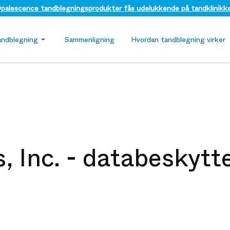
palescence tandblegningsprodukter fås udelukkende på tandklinikke
andblegning
Sammenligning
Hvordan tandblegning virker
, Inc. - databeskytte