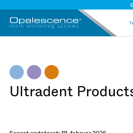
O
T
Ultradent Products