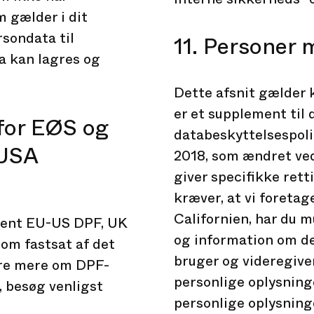
m gælder i dit
rsondata til
11. Personer 
ta kan lagres og
Dette afsnit gælder 
er et supplement til 
for EØS og
databeskyttelsespoli
 USA
2018, som ændret ved
giver specifikke rett
kræver, at vi foretag
Californien, har du m
dent EU-US DPF, UK
og information om de
om fastsat af det
bruger og videregiver
ære mere om DPF-
personlige oplysninge
, besøg venligst
personlige oplysninge