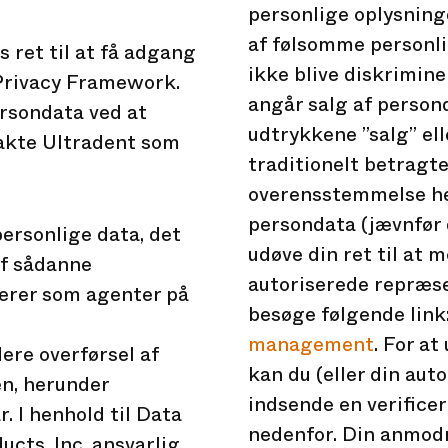
personlige oplysning
af følsomme personlig
 ret til at få adgang
ikke blive diskrimine
a Privacy Framework.
angår salg af person
rsondata ved at
udtrykkene ”salg” ell
takte Ultradent som
traditionelt betragte
overensstemmelse her
persondata (jævnfør d
personlige data, det
udøve din ret til at 
af sådanne
autoriserede repræse
gerer som agenter på
besøge følgende link
management
. For a
ere overførsel af
kan du (eller din au
en, herunder
indsende en verific
 I henhold til Data
nedenfor. Din anmodn
cts, Inc. ansvarlig