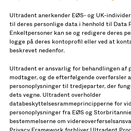
Ultradent anerkender EØS- og UK-individers
til deres personlige data i henhold til Dat
Enkeltpersoner kan se og redigere deres pe
logge på deres kontoprofil eller ved at kon
beskrevet nedenfor.
Ultradent er ansvarlig for behandlingen af 
modtager, og de efterfølgende overførsler 
personoplysninger til tredjeparter, der fun
dets vegne. Ultradent overholder
databeskyttelsesrammeprincipperne for vid
personoplysninger fra EØS og Storbritanni
bestemmelserne om videreoverførselsansvar.
Privacy Framework forbliver Ultradent Produ