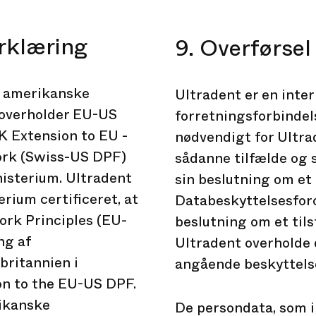
rklæring
9. Overførsel
de amerikanske
Ultradent er en inte
") overholder EU-US
forretningsforbindels
 Extension to EU -
nødvendigt for Ultrad
ork (Swiss-US DPF)
sådanne tilfælde og 
isterium. Ultradent
sin beslutning om et
rium certificeret, at
Databeskyttelsesforo
rk Principles (EU-
beslutning om et tils
ng af
Ultradent overholde
britannien i
angående beskyttelse
n to the EU-US DPF.
rikanske
De persondata, som i