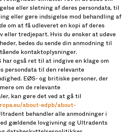
gelse eller sletning af deres persondata, til
ng eller gøre indsigelse mod behandling af
de om at få udleveret en kopi af deres
lv eller tredjepart. Hvis du ønsker at udøve
gheder, bedes du sende din anmodning til
stående kontaktoplysninger.
har også ret til at indgive en klage om
s persondata til den relevante
ighed. EØS- og britiske personer, der
f mere om de relevante
er, kan gøre det ved at gå til
ropa.eu/about-edpb/about-
Ultradent behandler alle anmodninger i
d gældende lovgivning og Ultradents
og databeskyttelsespolitikker.