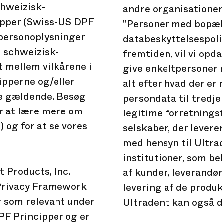
chweizisk-
andre organisationer
pper (Swiss-US DPF
"Personer med bopæl 
 personoplysninger
databeskyttelsespolit
 schweizisk-
fremtiden, vil vi opd
t mellem vilkårene i
give enkeltpersoner m
ipperne og/eller
alt efter hvad der er
ne gældende. Besøg
persondata til tredje
r at lære mere om
legitime forretningsf
og for at se vores
selskaber, der levere
med hensyn til Ultr
institutioner, som be
 Products, Inc.
af kunder, leverandør
Privacy Framework
levering af de produk
r som relevant under
Ultradent kan også d
F Principper og er