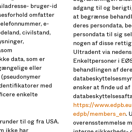
iladresse- bruger-id
adgang til og berigti
sesforhold omfatter
at begrænse behandli
telefonnummer, e-
deres persondata, be
eland, civilstand,
persondata til sig se
ysninger,
nogen af disse retti
såsom
Ultradent via neden
kke data, som er
Enkeltpersoner i EØS 
gængelige eller
behandlingen af dere
r (pseudonymer
databeskyttelsesmynd
identifikatorer med
ønsker at finde ud a
ficere enkelte
databeskyttelsesaftal
https://www.edpb.eu
edpb/members_en
. 
runder til og fra USA.
overensstemmelse me
om ikke har
interne sikkerheds- 