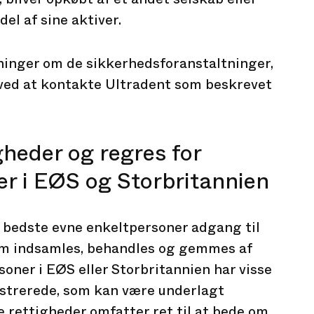
del af sine aktiver.
sninger om de sikkerhedsforanstaltninger,
ved at kontakte Ultradent som beskrevet
gheder og regres for
r i EØS og Storbritannien
r bedste evne enkeltpersoner adgang til
om indsamles, behandles og gemmes af
oner i EØS eller Storbritannien har visse
strerede, som kan være underlagt
 rettigheder omfatter ret til at bede om