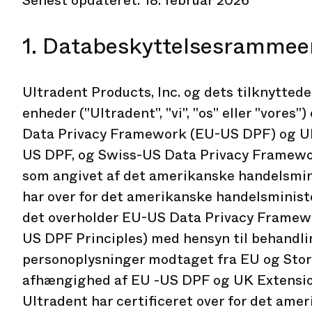
Senest opdateret: 18. februar 2026
1. Databeskyttelsesrammee
Ultradent Products, Inc. og dets tilknytte
enheder ("Ultradent", "vi", "os" eller "vores
Data Privacy Framework (EU-US DPF) og UK
US DPF, og Swiss-US Data Privacy Framew
som angivet af det amerikanske handelsmin
har over for det amerikanske handelsministe
det overholder EU-US Data Privacy Framewo
US DPF Principles) med hensyn til behandli
personoplysninger modtaget fra EU og Stor
afhængighed af EU -US DPF og UK Extensio
Ultradent har certificeret over for det ame