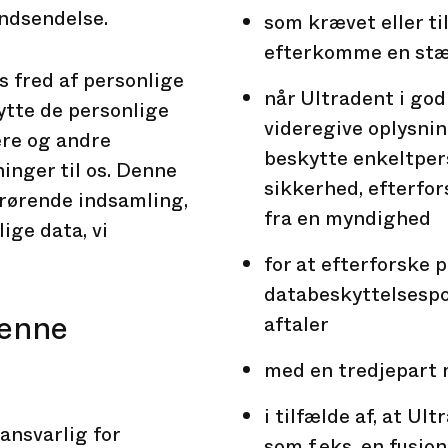
indsendelse.
som krævet eller til
efterkomme en stæv
s fred af personlige
når Ultradent i god
kytte de personlige
videregive oplysnin
ere og andre
beskytte enkeltper
inger til os. Denne
sikkerhed, efterfo
drørende indsamling,
fra en myndighed
ige data, vi
for at efterforske 
databeskyttelsespol
denne
aftaler
med en tredjepart 
i tilfælde af, at 
ansvarlig for
som f.eks. en fusion