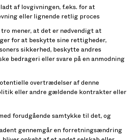
ladt af lovgivningen, f.eks. for at
ning eller lignende retlig proces
 tro mener, at det er nødvendigt at
ger for at beskytte sine rettigheder,
soners sikkerhed, beskytte andres
rske bedrageri eller svare på en anmodning
potentielle overtrædelser af denne
itik eller andre gældende kontrakter eller
med forudgående samtykke til det, og
Ultradent gennemgår en forretningsændring
, bliver opkøbt af et andet selskab eller