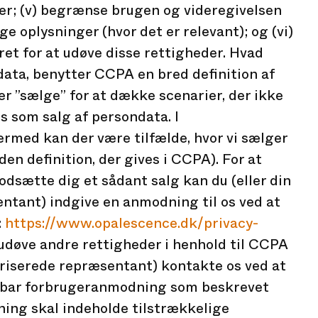
er; (v) begrænse brugen og videregivelsen
e oplysninger (hvor det er relevant); og (vi)
ret for at udøve disse rettigheder. Hvad
data, benytter CCPA en bred definition af
er ”sælge” for at dække scenarier, der ikke
s som salg af persondata. I
med kan der være tilfælde, hvor vi sælger
en definition, der gives i CCPA). For at
modsætte dig et sådant salg kan du (eller din
ntant) indgive en anmodning til os ved at
:
https://www.opalescence.dk/privacy-
t udøve andre rettigheder i henhold til CCPA
toriserede repræsentant) kontakte os ved at
erbar forbrugeranmodning som beskrevet
ing skal indeholde tilstrækkelige