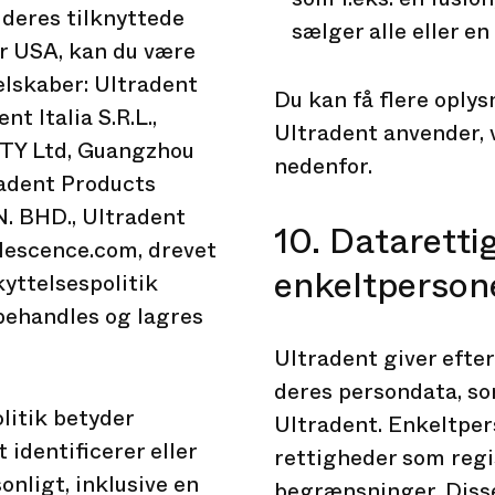
 deres tilknyttede
sælger alle eller en 
or USA, kan du være
elskaber: Ultradent
Du kan få flere oply
t Italia S.R.L.,
Ultradent anvender, 
PTY Ltd, Guangzhou
nedenfor.
radent Products
. BHD., Ultradent
10. Dataretti
alescence.com, drevet
enkeltpersone
kyttelsespolitik
 behandles og lagres
.
Ultradent giver efte
deres persondata, s
litik betyder
Ultradent. Enkeltpers
identificerer eller
rettigheder som regi
onligt, inklusive en
begrænsninger. Disse